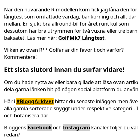
När den nuvarande R-modellen kom fick jag låna den för 
långtest som omfattade vardag, bankörning och allt där 
mellan. En sjukt bra allround-bil för året runt kul som
dessutom har bra utrymmen för två vuxna eller tre barn 
baksätet! Läs mer här:
Golf Mk7 Långtest
.
Vilken av ovan R** Golfar är din favorit och varför?
Kommentera!
Ett sista slutord innan du surfar vidare!
Om du hade nytta av eller bara gillade att läsa ovan artike
dela gärna länken hit på någon social plattform du anvä
Här i
#BloggArkivet
hittar du senaste inläggen men äv
alla gamla sorterade snyggt under respektive kategori.. 
och botanisera där!
Bloggens
Facebook
och
Instagram
kanaler följer du väl
redan?