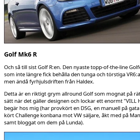
Golf Mk6 R
Och så till sist Golf R:en. Den nyaste topp-of-the-line Gol
som inte längre fick behålla den tunga och törstiga VR6:
men ändå fyrhjulsdriften från Haldex.
Detta är en riktigt grym allround Golf som mognat på rä
sätt när det gäller designen och lockar ett enormt "VILL 
begär hos mig (har provkört en DSG, en manuell på gata
kört Challenge konbana mot VW säljare, åkt med på Ma
samt bloggat om dem på Lunda).