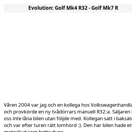
Evolution: Golf Mk4 R32 - Golf Mk7 R
Våren 2004 var jag och en kollega hos Volkswagenhandl
och provkörde en ny tvådörrars manuell R32:a. Säljaren 
oss inte låna bilen utan följde med. Kollegan satt i baksät
och var efter turen rätt lomhörd :). Den här bilen hade et
motorljud som hette duga.