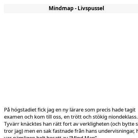
Mindmap - Livspussel
På högstadiet fick jag en ny lärare som precis hade tagit
examen och kom till oss, en trött och stökig niondeklass.
Tyvärr knäcktes han rätt fort av verkligheten (och bytte 
tror jag) men en sak fastnade från hans undervisningar, 
var nämligen helt besatt av “Mind Map”.