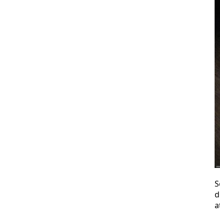
S
d
a