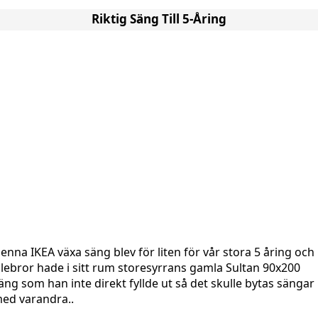
Riktig Säng Till 5-Åring
enna IKEA växa säng blev för liten för vår stora 5 åring och
illebror hade i sitt rum storesyrrans gamla Sultan 90x200
äng som han inte direkt fyllde ut så det skulle bytas sängar
ed varandra..