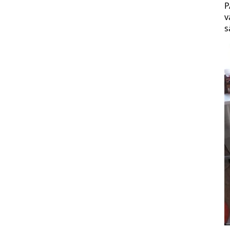
P
v
s