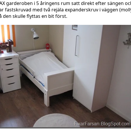
AX garderoben i 5 åringens rum satt direkt efter sängen oc
ar fastskruvad med två rejäla expanderskruv i väggen (moll
å den skulle flyttas en bit först.