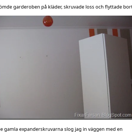
ömde garderoben på kläder, skruvade loss och flyttade bort
e gamla expanderskruvarna slog jag in väggen med en