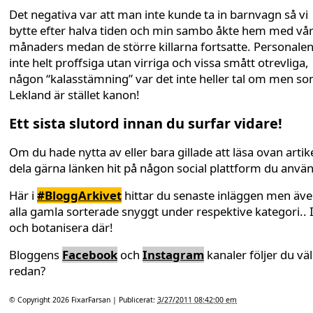
Det negativa var att man inte kunde ta in barnvagn så vi
bytte efter halva tiden och min sambo åkte hem med vår
månaders medan de större killarna fortsatte. Personalen
inte helt proffsiga utan virriga och vissa smått otrevliga,
någon “kalasstämning” var det inte heller tal om men s
Lekland är stället kanon!
Ett sista slutord innan du surfar vidare!
Om du hade nytta av eller bara gillade att läsa ovan artike
dela gärna länken hit på någon social plattform du anvä
Här i
#BloggArkivet
hittar du senaste inläggen men äv
alla gamla sorterade snyggt under respektive kategori.. 
och botanisera där!
Bloggens
Facebook
och
Instagram
kanaler följer du väl
redan?
© Copyright 2026
FixarFarsan
| Publicerat:
3/27/2011 08:42:00 em