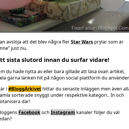
an avslöja att det blev några fler
Star Wars
prylar som är
inne” just nu.
tt sista slutord innan du surfar vidare!
m du hade nytta av eller bara gillade att läsa ovan artikel,
ela gärna länken hit på någon social plattform du använder
är i
#BloggArkivet
hittar du senaste inläggen men även all
amla sorterade snyggt under respektive kategori.. In och
otanisera där!
loggens
Facebook
och
Instagram
kanaler följer du väl
edan?