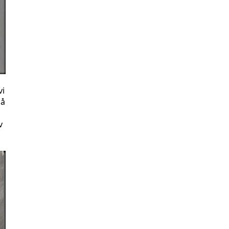
vi
på
v