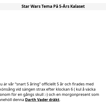
Star Wars Tema På 5-Års Kalaset
u är vår “snart 5 åring” officiellt 5 år och firades med
könsång vid sängen strax efter klockan 6 ( kul å väcka
onom för en gångs skull :-) och en morgonpresent som
nnehöll denna
Darth Vader dräkt
.