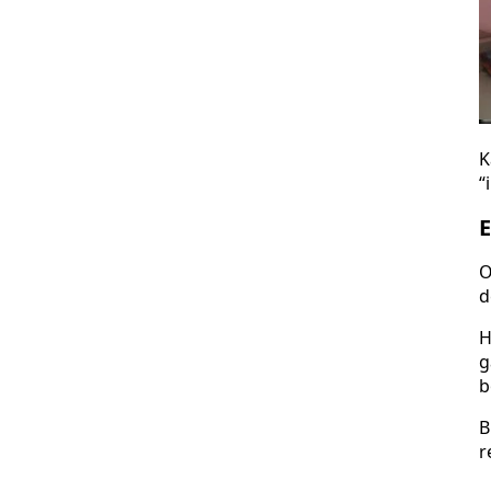
K
“
E
O
d
H
g
b
B
r