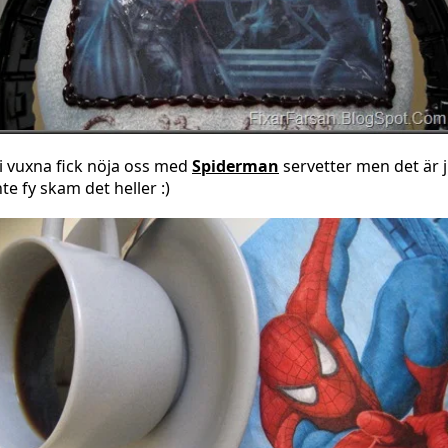
i vuxna fick nöja oss med
Spiderman
servetter men det är 
nte fy skam det heller :)