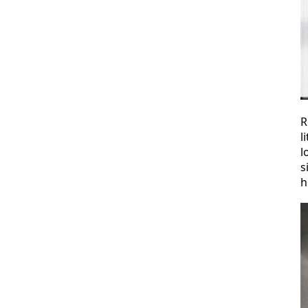
R
l
l
s
h