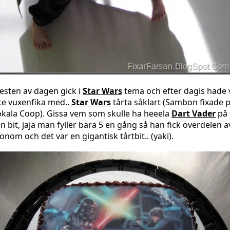
esten av dagen gick i
Star Wars
tema och efter dagis hade 
ite vuxenfika med..
Star Wars
tårta såklart (Sambon fixade 
okala Coop). Gissa vem som skulle ha heeela
Dart Vader
på
in bit, jaja man fyller bara 5 en gång så han fick överdelen a
onom och det var en gigantisk tårtbit.. (yaki).