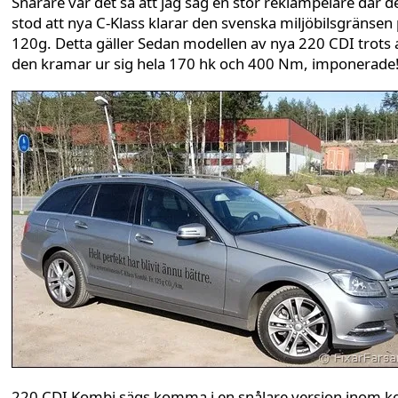
Snarare var det så att jag såg en stor reklampelare där d
stod att nya C-Klass klarar den svenska miljöbilsgränsen
120g. Detta gäller Sedan modellen av nya 220 CDI trots 
den kramar ur sig hela 170 hk och 400 Nm, imponerade
220 CDI Kombi sägs komma i en snålare version inom k