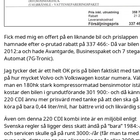
Fick med mig en offert på en liknande bil och prislappen
hamnade efter o-prutad rabatt på 337 466:- Då var bilen
2012:a och hade Avantgarde, Businesspaket och 7 steg
Automat (7G-Tronic).
Jag tycker det är ett helt OK pris på bilen faktiskt med ta
på hur mycket Volvo och Volkswagen kostar numera. Väl
man en 180hk stark kompressormatad bensinmotor istäl
kostar den bilen i grundutförande 301 900:- och då känn
220 CDI ännu mer prisvärd med tanke på att den ska gå 
köra på bara 0,44 liter/mil, har bättre vrid och likvärdig s
Även om denna 220 CDI kombi inte är en miljöbil enligt
Svenska regler så ligger dess skatt ändå på “bara” 1984:-
och servicen skulle gå på runt 3000:-/år (får man ta med