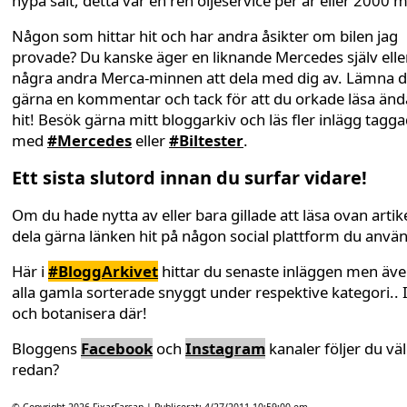
nypa salt, detta var en ren oljeservice per år eller 2000 mi
Någon som hittar hit och har andra åsikter om bilen jag
provade? Du kanske äger en liknande Mercedes själv elle
några andra Merca-minnen att dela med dig av. Lämna 
gärna en kommentar och tack för att du orkade läsa änd
hit! Besök gärna mitt bloggarkiv och läs fler inlägg tagg
med
#Mercedes
eller
#Biltester
.
Ett sista slutord innan du surfar vidare!
Om du hade nytta av eller bara gillade att läsa ovan artike
dela gärna länken hit på någon social plattform du anvä
Här i
#BloggArkivet
hittar du senaste inläggen men äv
alla gamla sorterade snyggt under respektive kategori.. 
och botanisera där!
Bloggens
Facebook
och
Instagram
kanaler följer du väl
redan?