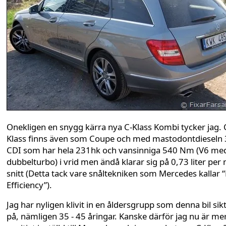
Onekligen en snygg kärra nya C-Klass Kombi tycker jag. 
Klass finns även som Coupe och med mastodontdieseln
CDI som har hela 231hk och vansinniga 540 Nm (V6 me
dubbelturbo) i vrid men ändå klarar sig på 0,73 liter per m
snitt (Detta tack vare snåltekniken som Mercedes kallar 
Efficiency”).
Jag har nyligen klivit in en åldersgrupp som denna bil sik
på, nämligen 35 - 45 åringar. Kanske därför jag nu är me