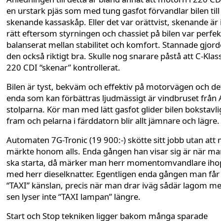
en urstark pjäs som med tung gasfot förvandlar bilen till 
skenande kassaskåp. Eller det var orättvist, skenande är 
rätt eftersom styrningen och chassiet på bilen var perfek
balanserat mellan stabilitet och komfort. Stannade gjord
den också riktigt bra. Skulle nog snarare påstå att C-Klas
220 CDI “skenar” kontrollerat.
Bilen är tyst, bekväm och effektiv på motorvägen och de
enda som kan förbättras ljudmässigt är vindbruset från 
stolparna. Kör man med lätt gasfot glider bilen bokstavl
fram och pelarna i färddatorn blir allt jämnare och lägre.
Automaten 7G-Tronic (19 900:-) skötte sitt jobb utan att
märkte honom alls. Enda gången han visar sig är när ma
ska starta, då märker man herr momentomvandlare iho
med herr dieselknatter. Egentligen enda gången man får
“TAXI” känslan, precis när man drar iväg sådär lagom m
sen lyser inte “TAXI lampan” längre.
Start och Stop tekniken ligger bakom många sparade