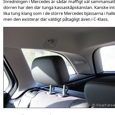
Inredningen i Mercedes är sådär maffigt väl sammansat
dörren har den där tunga kassaskåpskänslan. Kanske int
lika tung klang som i de större Mercedes bjässarna i hall
men den existerar där väldigt påtagligt även i C-Klass.