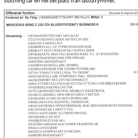
sluttning tar en hel del plats från lastutrymmet.