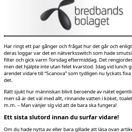
Har ringt ett par gånger och frågat hur det går och enligt
deras loggar var det en nätverksswitch som hade smutsi
filter och gick varm Torsdag eftermiddag. Det rengjorde
men det hjälpte inte utan felet kvarstod. Idag vid lunch g
ärendet vidare till “Scanova” som tydligen nu lyckats fixa t
det.
Rätt sjukt hur människan blivit beroende av nätet egentl
men så är det väl med allt, rinnande vatten i köket, toale
m.m. – Man vänjer sig vid att de bara ska fungera!
Ett sista slutord innan du surfar vidare!
Om du hade nytta av eller bara gillade att läsa ovan artike