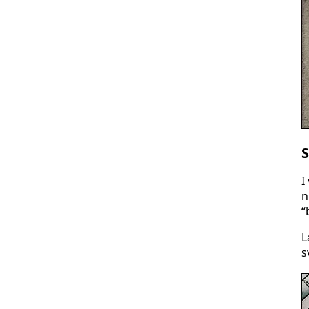
S
I
n
“
L
s