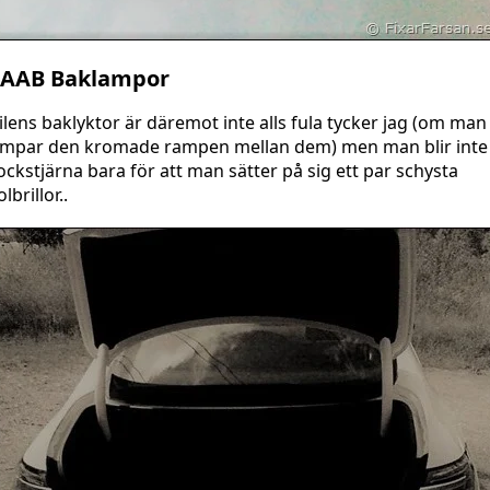
SAAB Baklampor
ilens baklyktor är däremot inte alls fula tycker jag (om man
impar den kromade rampen mellan dem) men man blir inte
ockstjärna bara för att man sätter på sig ett par schysta
olbrillor..