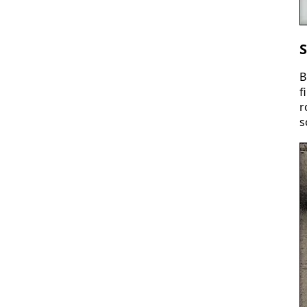
B
f
r
s