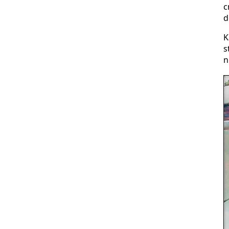
c
d
K
s
n