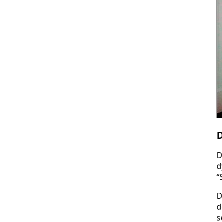
D
D
d
“
D
d
s