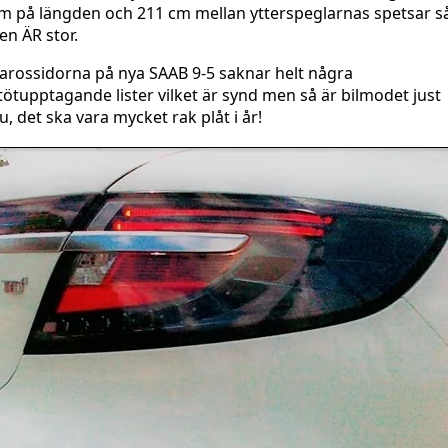
m på längden och 211 cm mellan ytterspeglarnas spetsar s
en ÄR stor.
arossidorna på nya SAAB 9-5 saknar helt några
tötupptagande lister vilket är synd men så är bilmodet just
u, det ska vara mycket rak plåt i år!