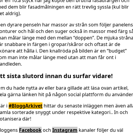
ör en 10:a styck när jag köpte den brutna fasadfärgen och
ed dem blir fasadmålningen en rätt trevlig syssla (kul blir
et aldrig).
en dyrare penseln har massor av strån som följer panelens
onturer och hål och den suger också in massor med färg s
an målar länge med den mellan “doppen”. De mjuka strån
år snabbare in färgen i gropar/skåror och oftast är de
könare att hålla i. Den knallröda på bilden är en “budget”
om man inte målar länge med utan att man får ont i
andleden.
tt sista slutord innan du surfar vidare!
m du hade nytta av eller bara gillade att läsa ovan artikel,
ela gärna länken hit på någon social plattform du använder
är i
#BloggArkivet
hittar du senaste inläggen men även all
amla sorterade snyggt under respektive kategori.. In och
otanisera där!
loggens
Facebook
och
Instagram
kanaler följer du väl