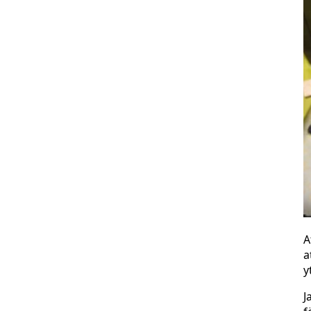
A
a
y
J