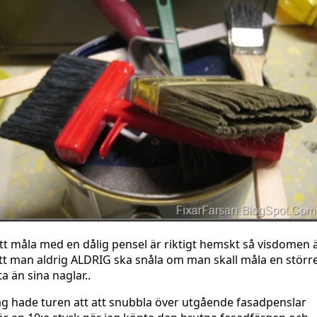
tt måla med en dålig pensel är riktigt hemskt så visdomen 
tt man aldrig ALDRIG ska snåla om man skall måla en störr
ta än sina naglar..
ag hade turen att att snubbla över utgående fasadpenslar