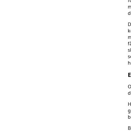
f
m
d
D
k
m
f
s
s
h
E
O
d
H
g
b
B