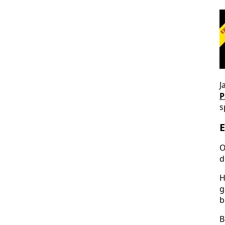
J
P
s
E
O
d
H
g
b
B