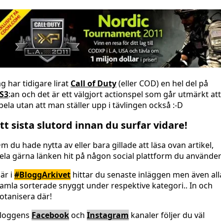
ag har tidigare lirat
Call of Duty
(eller COD) en hel del på
S3
:an och det är ett välgjort actionspel som går utmärkt att
pela utan att man ställer upp i tävlingen också :-D
tt sista slutord innan du surfar vidare!
m du hade nytta av eller bara gillade att läsa ovan artikel,
ela gärna länken hit på någon social plattform du använder
är i
#BloggArkivet
hittar du senaste inläggen men även all
amla sorterade snyggt under respektive kategori.. In och
otanisera där!
loggens
Facebook
och
Instagram
kanaler följer du väl