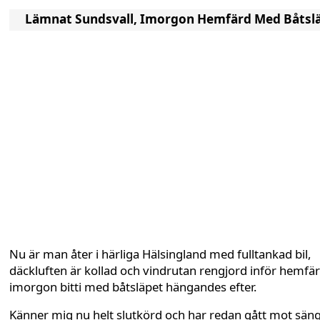
Lämnat Sundsvall, Imorgon Hemfärd Med Båtsl
Nu är man åter i härliga Hälsingland med fulltankad bil,
däckluften är kollad och vindrutan rengjord inför hemfä
imorgon bitti med båtsläpet hängandes efter.
Känner mig nu helt slutkörd och har redan gått mot sän