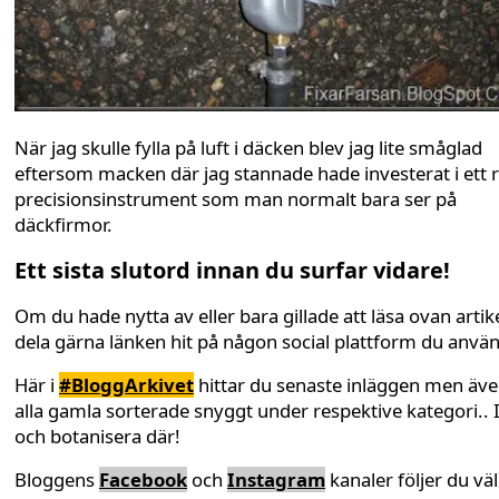
När jag skulle fylla på luft i däcken blev jag lite småglad
eftersom macken där jag stannade hade investerat i ett r
precisionsinstrument som man normalt bara ser på
däckfirmor.
Ett sista slutord innan du surfar vidare!
Om du hade nytta av eller bara gillade att läsa ovan artike
dela gärna länken hit på någon social plattform du anvä
Här i
#BloggArkivet
hittar du senaste inläggen men äv
alla gamla sorterade snyggt under respektive kategori.. 
och botanisera där!
Bloggens
Facebook
och
Instagram
kanaler följer du väl