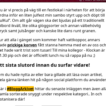
u är vi precis på väg till en festlokal i närheten för att börja
rdna inför en liten julfest min sambo styrt upp och döpt till
JulKul”. Om allt går vägen ska det bjudas på ett traditionellt
ulbord ikväll, lite olika glöggsorter och annan välbehövlig
ryck samt julsånger och kanske lite dans runt granen.
ur att alla i gänget som kommer haft vattkoppor, annars
ade
prickiga korven
fått stanna hemma med en av oss oc
et hade varit trist som tusan! Till mina kollegor - Klockan är
1.30 pip och det är officiellt lunch nu så rappa på nu ;)
tt sista slutord innan du surfar vidare!
m du hade nytta av eller bara gillade att läsa ovan artikel,
ela gärna länken hit på någon social plattform du använder
är i
#BloggArkivet
hittar du senaste inläggen men även all
amla sorterade snyggt under respektive kategori.. In och
otanisera där!