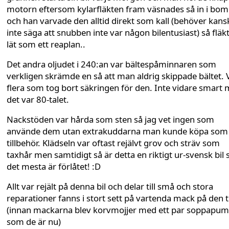
motorn eftersom kylarfläkten fram väsnades så in i bo
och han varvade den alltid direkt som kall (behöver kans
inte säga att snubben inte var någon bilentusiast) så fläk
lät som ett reaplan..
Det andra oljudet i 240:an var bältespåminnaren som
verkligen skrämde en så att man aldrig skippade bältet. 
flera som tog bort säkringen för den. Inte vidare smart
det var 80-talet.
Nackstöden var hårda som sten så jag vet ingen som
använde dem utan extrakuddarna man kunde köpa som
tillbehör. Klädseln var oftast rejälvt grov och sträv som
taxhår men samtidigt så är detta en riktigt ur-svensk bil 
det mesta är förlåtet! :D
Allt var rejält på denna bil och delar till små och stora
reparationer fanns i stort sett på vartenda mack på den 
(innan mackarna blev korvmojjer med ett par soppapu
som de är nu)