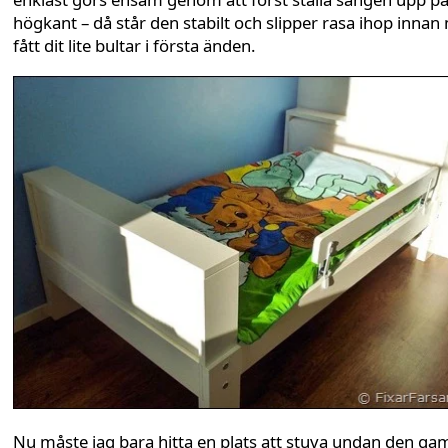
högkant – då står den stabilt och slipper rasa ihop inna
fått dit lite bultar i första änden.
Nu måste jag bara hitta en plats att stuva undan den ga