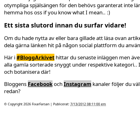
otympliga spjälsängen för den behövs garanterat inte lä
hemma hos oss if you know what I mean.. :)
Ett sista slutord innan du surfar vidare!
Om du hade nytta av eller bara gillade att läsa ovan artike
dela gärna länken hit på någon social plattform du anvä
Här i
#BloggArkivet
hittar du senaste inläggen men äv
alla gamla sorterade snyggt under respektive kategori.. 
och botanisera där!
Bloggens
Facebook
och
Instagram
kanaler följer du väl
redan?
© Copyright 2026
FixarFarsan
| Publicerat:
7/13/2012 08:11:00 em