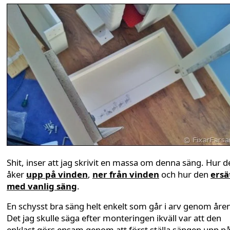
Shit, inser att jag skrivit en massa om denna säng. Hur d
åker
upp på vinden
,
ner från vinden
och hur den
ersä
med vanlig säng
.
En schysst bra säng helt enkelt som går i arv genom åre
Det jag skulle säga efter monteringen ikväll var att den
enklast görs ensam genom att först ställa sängen upp p