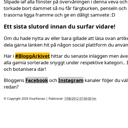
Slipade iaf alla fönster på övervåningen i denna veva och
torkade bort dammet så nu får färgburken, penseln och
trasorna ligga framme och ge en dåligt samvete :D
Ett sista slutord innan du surfar vidare!
Om du hade nytta av eller bara gillade att läsa ovan artike
dela gärna länken hit på någon social plattform du anvä
Här i
#BloggArkivet
hittar du senaste inläggen men äv
alla gamla sorterade snyggt under respektive kategori.. 
och botanisera där!
Bloggens
Facebook
och
Instagram
kanaler följer du väl
redan?
© Copyright 2026
FixarFarsan
| Publicerat:
7/08/2012 07:00:00 fm