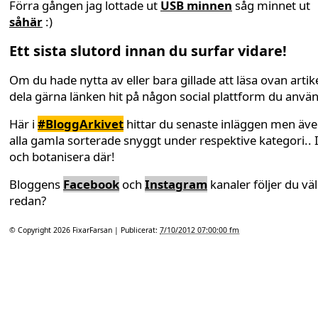
Förra gången jag lottade ut
USB minnen
såg minnet ut
såhär
:)
Ett sista slutord innan du surfar vidare!
Om du hade nytta av eller bara gillade att läsa ovan artike
dela gärna länken hit på någon social plattform du anvä
Här i
#BloggArkivet
hittar du senaste inläggen men äv
alla gamla sorterade snyggt under respektive kategori.. 
och botanisera där!
Bloggens
Facebook
och
Instagram
kanaler följer du väl
redan?
© Copyright 2026
FixarFarsan
| Publicerat:
7/10/2012 07:00:00 fm