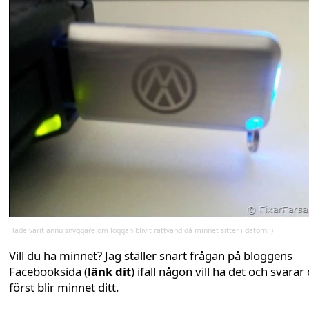
Hade varit ännu snyggare om loggan blivit rättvänd då minnet sitter i datorn :)
Vill du ha minnet? Jag ställer snart frågan på bloggens
Facebooksida (
länk dit
) ifall någon vill ha det och svarar
först blir minnet ditt.