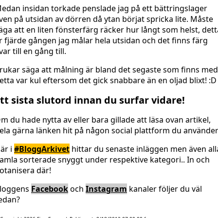
edan insidan torkade penslade jag på ett bättringslager
ven på utsidan av dörren då ytan börjat spricka lite. Måste
äga att en liten fönsterfärg räcker hur långt som helst, dett
r fjärde gången jag målar hela utsidan och det finns färg
var till en gång till.
rukar säga att målning är bland det segaste som finns med
etta var kul eftersom det gick snabbare än en oljad blixt! :D
tt sista slutord innan du surfar vidare!
m du hade nytta av eller bara gillade att läsa ovan artikel,
ela gärna länken hit på någon social plattform du använder
är i
#BloggArkivet
hittar du senaste inläggen men även all
amla sorterade snyggt under respektive kategori.. In och
otanisera där!
loggens
Facebook
och
Instagram
kanaler följer du väl
edan?