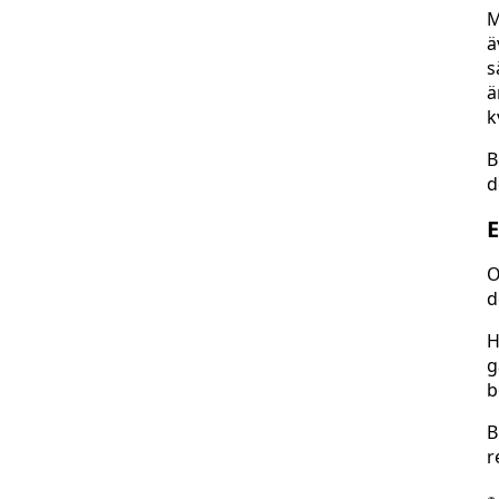
M
ä
s
ä
k
B
d
E
O
d
H
g
b
B
r