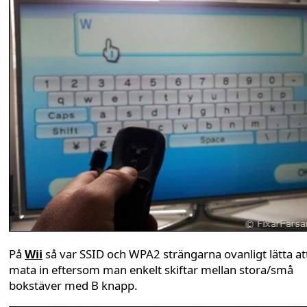
På
Wii
så var SSID och WPA2 strängarna ovanligt lätta at
mata in eftersom man enkelt skiftar mellan stora/små
bokstäver med B knapp.