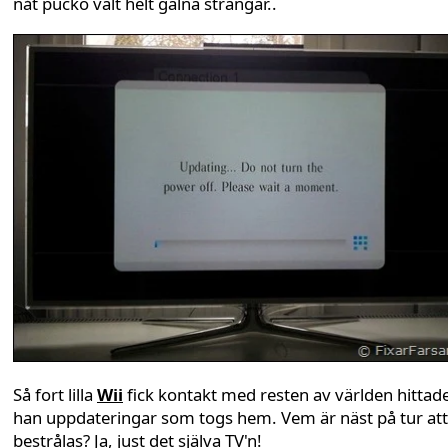
nåt pucko valt helt galna strängar..
Så fort lilla
Wii
fick kontakt med resten av världen hittad
han uppdateringar som togs hem. Vem är näst på tur att
bestrålas? Ja, just det själva TV'n!