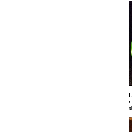
I
m
s