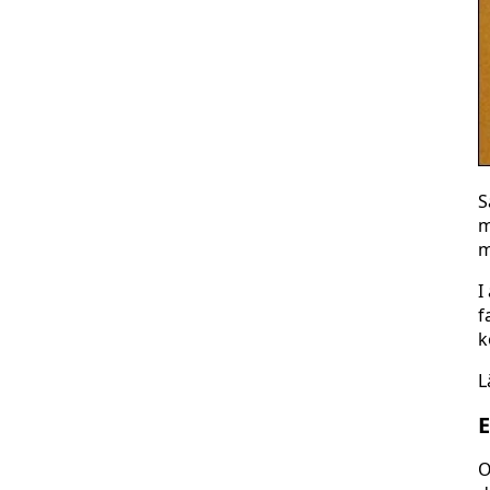
S
m
m
I
f
k
L
E
O