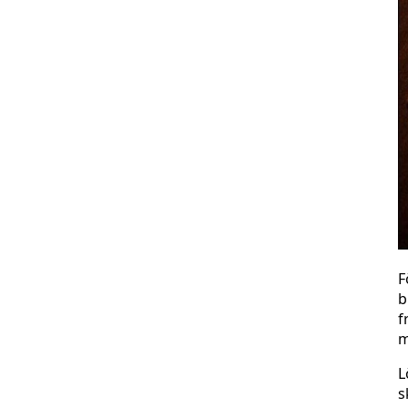
F
b
f
m
L
s