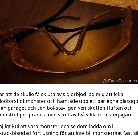
ör att de skulle få skjuta av sig erbjöd jag mig att leka
lodtörstigt monster och hämtade upp ett par egna glasög
rån garaget och sen bokstavligen ven skotten i luften och
onstret pepprades med skott av två vilda monsterjägare.
öjligt kul att vara monster och se dom ladda om i
kräckblandad förtjusning för att inte bli monstermat fast s