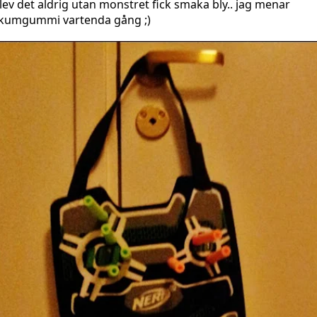
lev det aldrig utan monstret fick smaka bly.. jag menar
kumgummi vartenda gång ;)