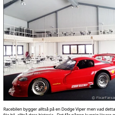
Racebilen bygger alltså på en Dodge Viper men vad detta
för bil, alltså dess historia - Det får någon kunnig läsare 