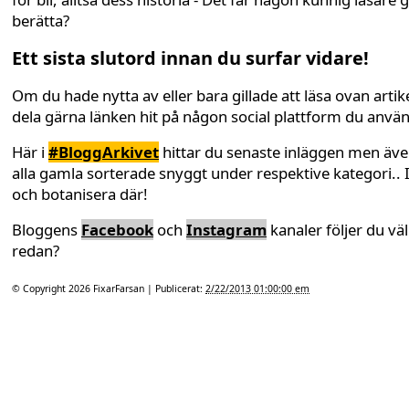
berätta?
Ett sista slutord innan du surfar vidare!
Om du hade nytta av eller bara gillade att läsa ovan artike
dela gärna länken hit på någon social plattform du anvä
Här i
#BloggArkivet
hittar du senaste inläggen men äv
alla gamla sorterade snyggt under respektive kategori.. 
och botanisera där!
Bloggens
Facebook
och
Instagram
kanaler följer du väl
redan?
© Copyright 2026
FixarFarsan
| Publicerat:
2/22/2013 01:00:00 em