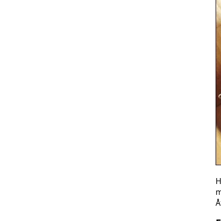
H
m
Å