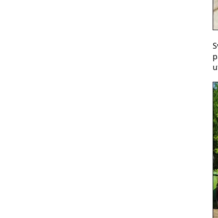
S
p
u