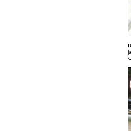
D
j
s