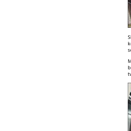
S
k
s
M
b
t