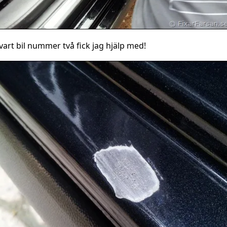
vart bil nummer två fick jag hjälp med!