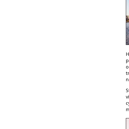
H
p
o
t
n
S
v
c
m