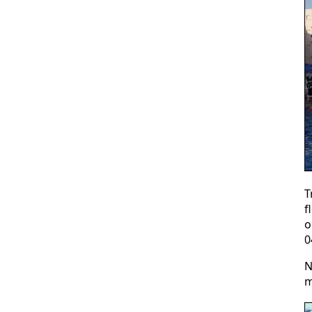
T
f
o
0
N
m