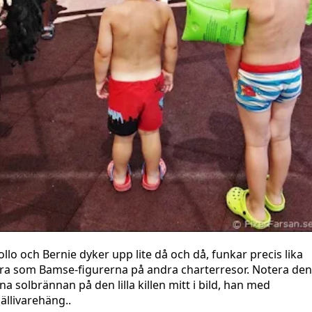
ollo och Bernie dyker upp lite då och då, funkar precis lika
ra som Bamse-figurerna på andra charterresor. Notera den
ina solbrännan på den lilla killen mitt i bild, han med
ällivarehäng..