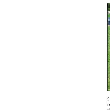
S
r
d