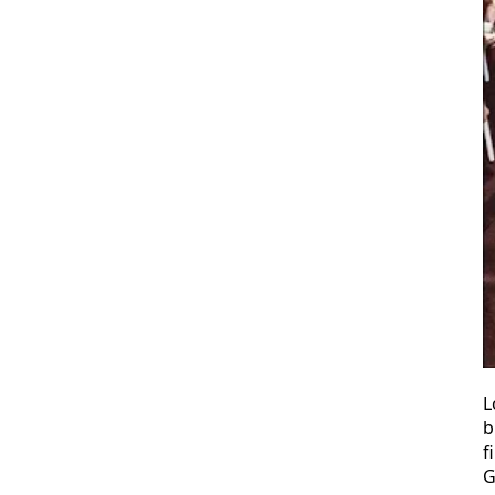
L
b
f
G