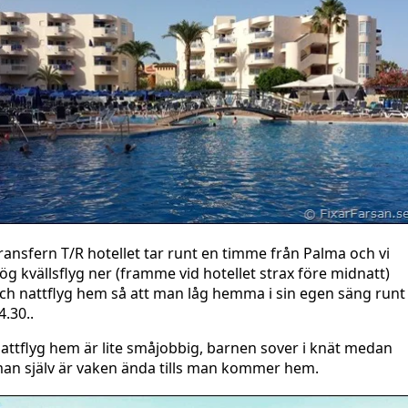
ransfern T/R hotellet tar runt en timme från Palma och vi
lög kvällsflyg ner (framme vid hotellet strax före midnatt)
ch nattflyg hem så att man låg hemma i sin egen säng runt
4.30..
attflyg hem är lite småjobbig, barnen sover i knät medan
an själv är vaken ända tills man kommer hem.