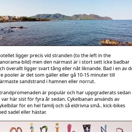
otellet ligger precis vid stranden (to the left in the
anorama-bild) men den närmast är i stort sett icke badbar
ch överallt ligger svart tång eller nåt liknande. Bad i en av d
re pooler är det som gäller eller gå 10-15 minuter till
ärmaste sandstrand i hamnen eller norrut.
trandpromenaden är populär och har uppgraderats sedan
i var här sist för fyra år sedan. Cykelbanan används av
ykelbilar för en hel familj och så eldrivna små.. kick-bikes
ed sadel eller hästar.