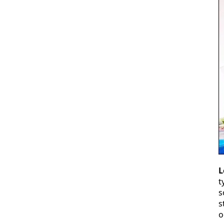
L
t
s
s
o