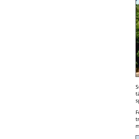
S
t
s
F
t
m