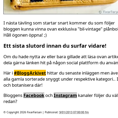
I nästa tävling som startar snart kommer du som följer
bloggen kunna vinna ovan exklusiva "bil-vintage" plånbo
Håll ögonen öppna! ;)
Ett sista slutord innan du surfar vidare!
Om du hade nytta av eller bara gillade att läsa ovan artike
dela gärna länken hit på någon social plattform du anvä
Här i
#BloggArkivet
hittar du senaste inläggen men äv
alla gamla sorterade snyggt under respektive kategori.. 
och botanisera där!
Bloggens
Facebook
och
Instagram
kanaler följer du väl
redan?
© Copyright 2026
FixarFarsan
| Publicerat:
9/01/2013 07:00:00 fm