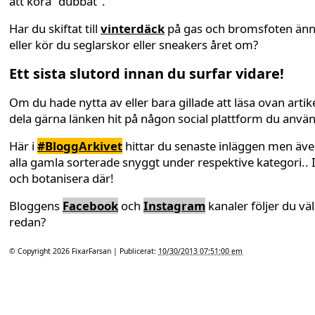
att köra "dubbat".
Har du skiftat till
vinterdäck
på gas och bromsfoten än
eller kör du seglarskor eller sneakers året om?
Ett sista slutord innan du surfar vidare!
Om du hade nytta av eller bara gillade att läsa ovan artike
dela gärna länken hit på någon social plattform du anvä
Här i
#BloggArkivet
hittar du senaste inläggen men äv
alla gamla sorterade snyggt under respektive kategori.. 
och botanisera där!
Bloggens
Facebook
och
Instagram
kanaler följer du väl
redan?
© Copyright 2026
FixarFarsan
| Publicerat:
10/30/2013 07:51:00 em