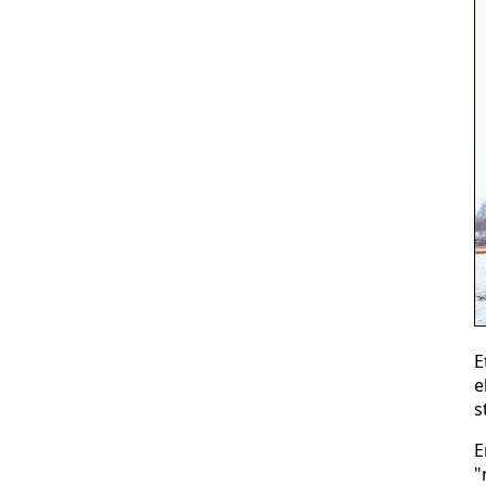
E
e
s
E
"