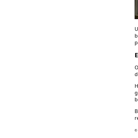
U
b
p
E
O
d
H
g
b
B
r
© 