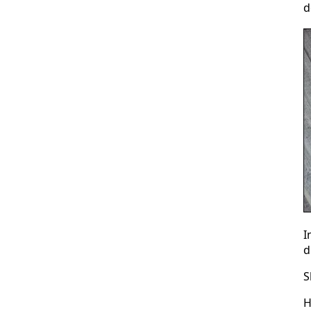
d
I
d
S
H