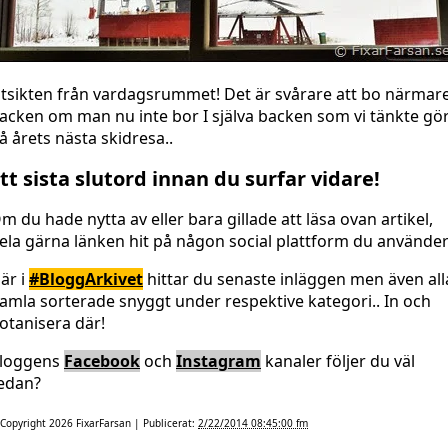
tsikten från vardagsrummet! Det är svårare att bo närmar
acken om man nu inte bor I själva backen som vi tänkte gö
å årets nästa skidresa..
tt sista slutord innan du surfar vidare!
m du hade nytta av eller bara gillade att läsa ovan artikel,
ela gärna länken hit på någon social plattform du använder
är i
#BloggArkivet
hittar du senaste inläggen men även all
amla sorterade snyggt under respektive kategori.. In och
otanisera där!
loggens
Facebook
och
Instagram
kanaler följer du väl
edan?
Copyright 2026
FixarFarsan
| Publicerat:
2/22/2014 08:45:00 fm