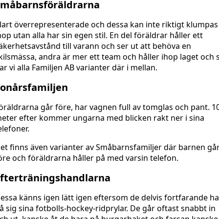
Småbarnsföräldrarna
lart överrepresenterade och dessa kan inte riktigt klumpas
hop utan alla har sin egen stil. En del föräldrar håller ett
äkerhetsavstånd till varann och ser ut att behöva en
kilsmässa, andra är mer ett team och håller ihop laget och 
ar vi alla Familjen AB varianter där i mellan.
onårsfamiljen
öräldrarna går före, har vagnen full av tomglas och pant. 1
eter efter kommer ungarna med blicken rakt ner i sina
elefoner.
et finns även varianter av Småbarnsfamiljer där barnen gå
öre och föräldrarna håller på med varsin telefon.
fterträningshandlarna
essa känns igen lätt igen eftersom de delvis fortfarande ha
å sig sina fotbolls-hockey-ridprylar. De går oftast snabbt in