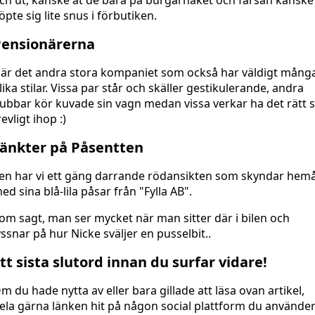
ch ut, kanske åt de bara på burgarhaket och farsan kanske
öpte sig lite snus i förbutiken.
Pensionärerna
är det andra stora kompaniet som också har väldigt mång
lika stilar. Vissa par står och skäller gestikulerande, andra
ubbar kör kuvade sin vagn medan vissa verkar ha det rätt 
revligt ihop :)
änkter på Påsentten
en har vi ett gäng darrande rödansikten som skyndar hem
ed sina blå-lila påsar från "Fylla AB".
om sagt, man ser mycket när man sitter där i bilen och
yssnar på hur Nicke sväljer en pusselbit..
tt sista slutord innan du surfar vidare!
m du hade nytta av eller bara gillade att läsa ovan artikel,
ela gärna länken hit på någon social plattform du använder