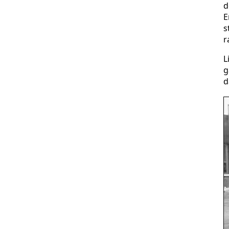
d
E
s
r
L
g
d