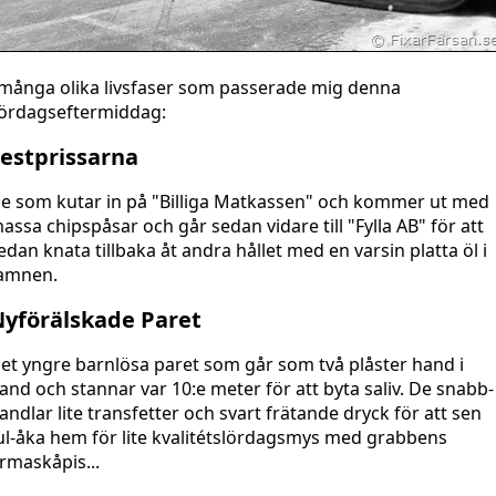
.många olika livsfaser som passerade mig denna
ördagseftermiddag:
estprissarna
e som kutar in på "Billiga Matkassen" och kommer ut med
assa chipspåsar och går sedan vidare till "Fylla AB" för att
edan knata tillbaka åt andra hållet med en varsin platta öl i
amnen.
yförälskade Paret
et yngre barnlösa paret som går som två plåster hand i
and och stannar var 10:e meter för att byta saliv. De snabb-
andlar lite transfetter och svart frätande dryck för att sen
ul-åka hem för lite kvalitétslördagsmys med grabbens
irmaskåpis...