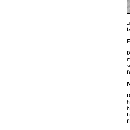
.
L
F
D
m
s
f
N
D
h
h
f
f