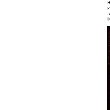
H
k
f
l