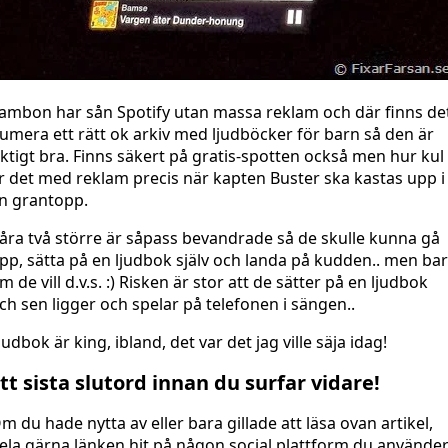
ambon har sån Spotify utan massa reklam och där finns de
umera ett rätt ok arkiv med ljudböcker för barn så den är
iktigt bra. Finns säkert på gratis-spotten också men hur kul
r det med reklam precis när kapten Buster ska kastas upp i
n grantopp.
åra två större är såpass bevandrade så de skulle kunna gå
pp, sätta på en ljudbok själv och landa på kudden.. men ba
m de vill d.v.s. :) Risken är stor att de sätter på en ljudbok
ch sen ligger och spelar på telefonen i sängen..
judbok är king, ibland, det var det jag ville säja idag!
tt sista slutord innan du surfar vidare!
m du hade nytta av eller bara gillade att läsa ovan artikel,
ela gärna länken hit på någon social plattform du använder