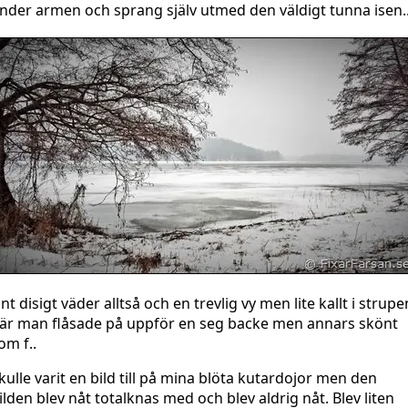
nder armen och sprang själv utmed den väldigt tunna isen..
int disigt väder alltså och en trevlig vy men lite kallt i strupe
är man flåsade på uppför en seg backe men annars skönt
om f..
kulle varit en bild till på mina blöta kutardojor men den
ilden blev nåt totalknas med och blev aldrig nåt. Blev liten