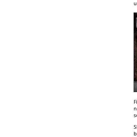
u
F
n
s
S
b