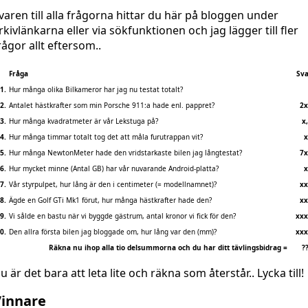
varen till alla frågorna hittar du här på bloggen under
rkivlänkarna eller via sökfunktionen och jag lägger till fler
rågor allt eftersom..
Fråga
Sv
1.
Hur många olika Bilkameror har jag nu testat totalt?
2.
Antalet hästkrafter som min Porsche 911:a hade enl. pappret?
2x
3.
Hur många kvadratmeter är vår Lekstuga på?
x
4.
Hur många timmar totalt tog det att måla furutrappan vit?
x
5.
Hur många NewtonMeter hade den vridstarkaste bilen jag långtestat?
7x
6.
Hur mycket minne (Antal GB) har vår nuvarande Android-platta?
x
7.
Vår styrpulpet, hur lång är den i centimeter (= modellnamnet)?
xx
8.
Ägde en Golf GTi Mk1 förut, hur många hästkrafter hade den?
xx
9.
Vi sålde en bastu när vi byggde gästrum, antal kronor vi fick för den?
xxx
0.
Den allra första bilen jag bloggade om, hur lång var den (mm)?
xxx
Räkna nu ihop alla tio delsummorna och du har ditt tävlingsbidrag =
?
u är det bara att leta lite och räkna som återstår.. Lycka till!
Vinnare