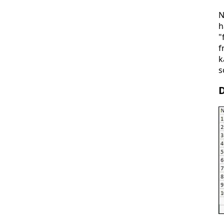
N
h
"
f
k
s
D