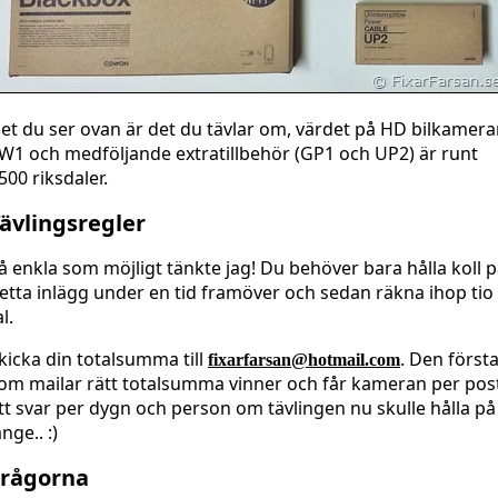
et du ser ovan är det du tävlar om, värdet på HD bilkamer
W1 och medföljande extratillbehör (GP1 och UP2) är runt
500 riksdaler.
ävlingsregler
å enkla som möjligt tänkte jag! Du behöver bara hålla koll 
etta inlägg under en tid framöver och sedan räkna ihop tio
al.
kicka din totalsumma till
. Den först
fixarfarsan@hotmail.com
om mailar rätt totalsumma vinner och får kameran per pos
tt svar per dygn och person om tävlingen nu skulle hålla på
änge.. :)
Frågorna