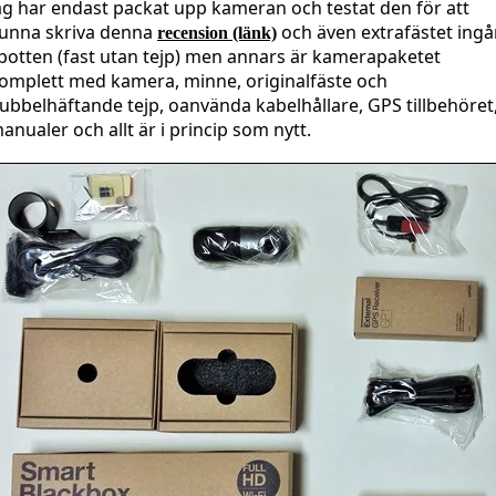
ag har endast packat upp kameran och testat den för att
unna skriva denna
och även extrafästet ingå
recension (länk)
 potten (fast utan tejp) men annars är kamerapaketet
omplett med kamera, minne, originalfäste och
ubbelhäftande tejp, oanvända kabelhållare, GPS tillbehöret
anualer och allt är i princip som nytt.