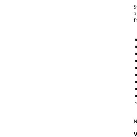
S
a
f
0
0
0
0
0
0
0
0
0
1
N