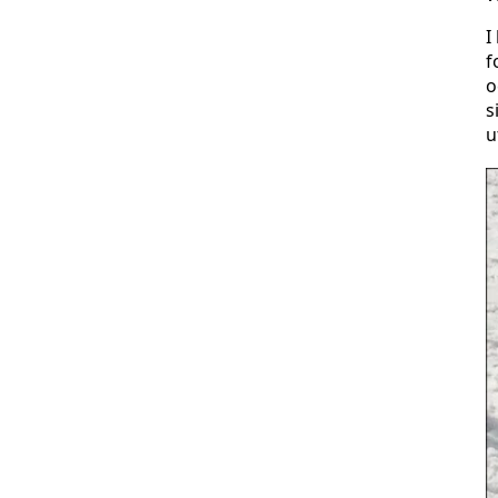
I
f
o
s
u