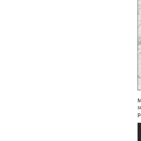
M
s
p