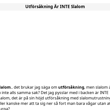
Utförsåkning Är INTE Slalom
lalom
.. det brukar jag säga om
utförsåkning
, men slalom 
u inte alls samma sak? Det jag pysslar med i backen är INTE
lalom, det är på sin höjd utförsåkning med slalomutrustnin
ller kanske mer att ta sig ner så fort man bara vågar utan a
urpa?