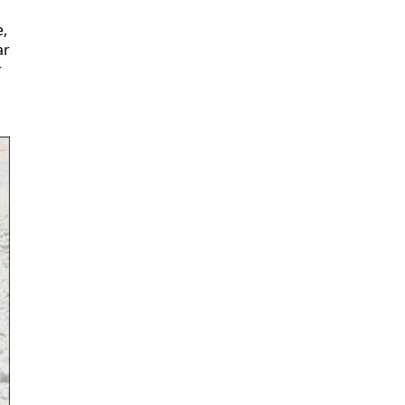
e,
ar
r