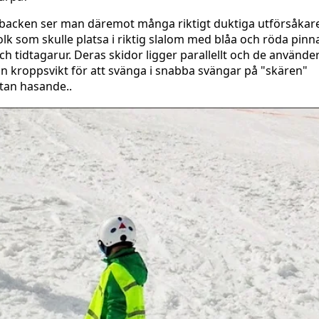
 backen ser man däremot många riktigt duktiga utförsåkar
olk som skulle platsa i riktig slalom med blåa och röda pinn
ch tidtagarur. Deras skidor ligger parallellt och de använde
in kroppsvikt för att svänga i snabba svängar på "skären"
tan hasande..