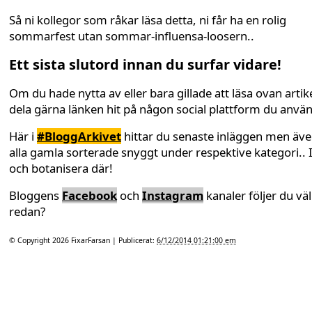
Så ni kollegor som råkar läsa detta, ni får ha en rolig
sommarfest utan sommar-influensa-loosern..
Ett sista slutord innan du surfar vidare!
Om du hade nytta av eller bara gillade att läsa ovan artike
dela gärna länken hit på någon social plattform du anvä
Här i
#BloggArkivet
hittar du senaste inläggen men äv
alla gamla sorterade snyggt under respektive kategori.. 
och botanisera där!
Bloggens
Facebook
och
Instagram
kanaler följer du väl
redan?
© Copyright 2026
FixarFarsan
| Publicerat:
6/12/2014 01:21:00 em