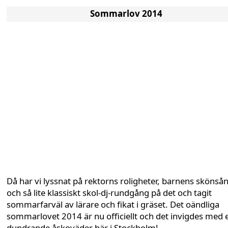
Sommarlov 2014
Då har vi lyssnat på rektorns roligheter, barnens skönså
och så lite klassiskt skol-dj-rundgång på det och tagit
sommarfarväl av lärare och fikat i gräset. Det oändliga
sommarlovet 2014 är nu officiellt och det invigdes med e
dundrande åskoväder här i Stockholm!