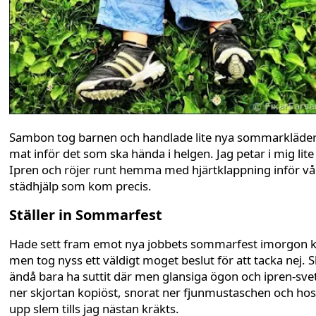
Sambon tog barnen och handlade lite nya sommarkläde
mat inför det som ska hända i helgen. Jag petar i mig lit
Ipren och röjer runt hemma med hjärtklappning inför vå
städhjälp som kom precis.
Ställer in Sommarfest
Hade sett fram emot nya jobbets sommarfest imorgon k
men tog nyss ett väldigt moget beslut för att tacka nej. S
ändå bara ha suttit där men glansiga ögon och ipren-sve
ner skjortan kopiöst, snorat ner fjunmustaschen och hos
upp slem tills jag nästan kräkts.