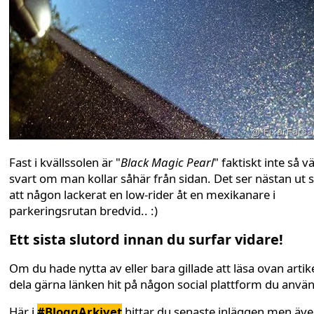
Fast i kvällssolen är "
Black Magic Pearl
" faktiskt inte så v
svart om man kollar såhär från sidan. Det ser nästan ut
att någon lackerat en low-rider åt en mexikanare i
parkeringsrutan bredvid.. :)
Ett sista slutord innan du surfar vidare!
Om du hade nytta av eller bara gillade att läsa ovan artike
dela gärna länken hit på någon social plattform du anvä
Här i
#BloggArkivet
hittar du senaste inläggen men äv