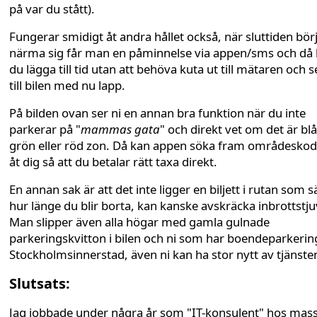
på var du stått).
Fungerar smidigt åt andra hållet också, när sluttiden bör
närma sig får man en påminnelse via appen/sms och då
du lägga till tid utan att behöva kuta ut till mätaren och 
till bilen med nu lapp.
På bilden ovan ser ni en annan bra funktion när du inte
parkerar på "
mammas gata
" och direkt vet om det är blå
grön eller röd zon. Då kan appen söka fram områdesko
åt dig så att du betalar rätt taxa direkt.
En annan sak är att det inte ligger en biljett i rutan som 
hur länge du blir borta, kan kanske avskräcka inbrottstju
Man slipper även alla högar med gamla gulnade
parkeringskvitton i bilen och ni som har boendeparkering
Stockholmsinnerstad, även ni kan ha stor nytt av tjänste
Slutsats:
Jag jobbade under några år som "IT-konsulent" hos mas