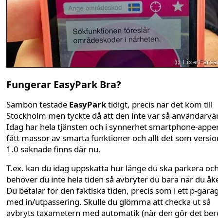
Fungerar EasyPark Bra?
Sambon testade
EasyPark
tidigt, precis när det kom till
Stockholm men tyckte då att den inte var så användarvän
Idag har hela tjänsten och i synnerhet smartphone-appe
fått massor av smarta funktioner och allt det som versio
1.0 saknade finns där nu.
T.ex. kan du idag uppskatta hur länge du ska parkera oc
behöver du inte hela tiden så avbryter du bara när du åke
Du betalar för den faktiska tiden, precis som i ett p-gara
med in/utpassering. Skulle du glömma att checka ut så
avbryts taxametern med automatik (när den gör det ber