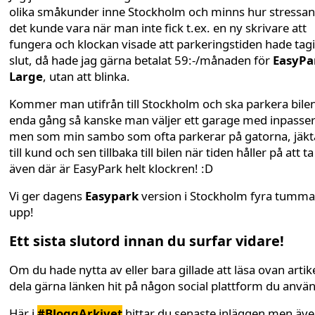
olika småkunder inne Stockholm och minns hur stressa
det kunde vara när man inte fick t.ex. en ny skrivare att
fungera och klockan visade att parkeringstiden hade tagi
slut, då hade jag gärna betalat 59:-/månaden för
EasyPa
Large
, utan att blinka.
Kommer man utifrån till Stockholm och ska parkera bile
enda gång så kanske man väljer ett garage med inpasse
men som min sambo som ofta parkerar på gatorna, jäkt
till kund och sen tillbaka till bilen när tiden håller på att ta
även där är EasyPark helt klockren! :D
Vi ger dagens
Easypark
version i Stockholm fyra tumma
upp!
Ett sista slutord innan du surfar vidare!
Om du hade nytta av eller bara gillade att läsa ovan artike
dela gärna länken hit på någon social plattform du anvä
Här i
#BloggArkivet
hittar du senaste inläggen men äv