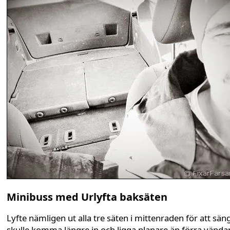
Minibuss med Urlyfta baksäten
Lyfte nämligen ut alla tre säten i mittenraden för att sän
skulle komma längre in och ligga planare än förra vända