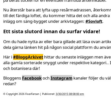
på deras sockel för en eventuell framtida antennkabel.
Nu återstår bara att lyfta upp resårmadrassen, återko
till det färdiga loftet, du kommer hitta det och alla andra
inlägg om säng-bygget under arkivtaggen:
#Sovloft
.
Ett sista slutord innan du surfar vidare!
Om du hade nytta av eller bara gillade att läsa ovan artike
dela gärna länken hit på någon social plattform du anvä
Här i
#BloggArkivet
hittar du senaste inläggen men äv
alla gamla sorterade snyggt under respektive kategori.. 
och botanisera där!
Bloggens
Facebook
och
Instagram
kanaler följer du väl
redan?
© Copyright 2026
FixarFarsan
| Publicerat:
3/30/2015 08:08:00 em