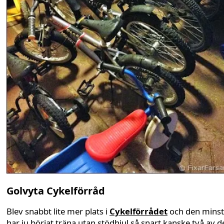
Golvyta Cykelförråd
Blev snabbt lite mer plats i
Cykelförrådet
och den mins
har ju börjat träna utan stödhjul så snart kanske två av d