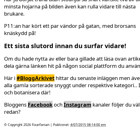
minsta hojarna på bilden även kan rulla vidare till nästa
brukare.
P11:an har kört ett par vändor på gatan, med brorsans
knäskydd på!
Ett sista slutord innan du surfar vidare!
Om du hade nytta av eller bara gillade att läsa ovan artike
dela gärna länken hit på någon social plattform du anvä
Här i
#BloggArkivet
hittar du senaste inläggen men äv
alla gamla sorterade snyggt under respektive kategori.. 
och botanisera där!
Bloggens
Facebook
och
Instagram
kanaler följer du väl
redan?
© Copyright 2026
FixarFarsan
| Publicerat:
4/07/2015 08:14:00 em