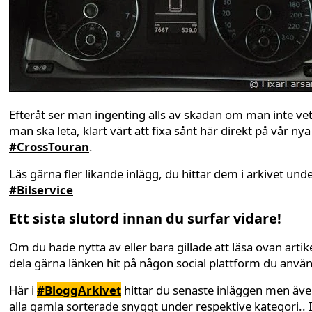
Efteråt ser man ingenting alls av skadan om man inte vet
man ska leta, klart värt att fixa sånt här direkt på vår nya
#CrossTouran
.
Läs gärna fler likande inlägg, du hittar dem i arkivet und
#Bilservice
Ett sista slutord innan du surfar vidare!
Om du hade nytta av eller bara gillade att läsa ovan artike
dela gärna länken hit på någon social plattform du anvä
Här i
#BloggArkivet
hittar du senaste inläggen men äv
alla gamla sorterade snyggt under respektive kategori.. 