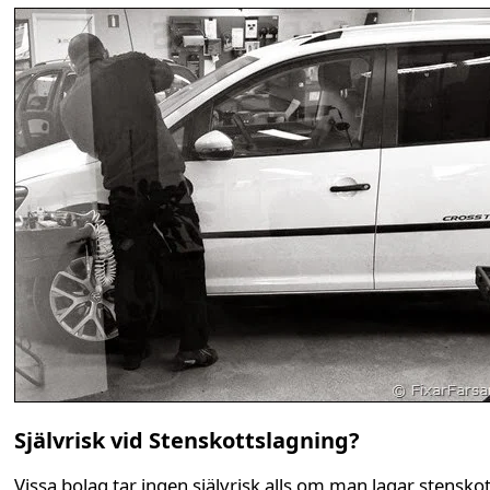
Självrisk vid Stenskottslagning?
Vissa bolag tar ingen självrisk alls om man lagar stenskot