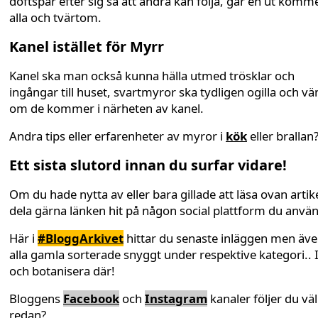
doftspår efter sig så att andra kan följa, går en ut komm
alla och tvärtom.
Kanel istället för Myrr
Kanel ska man också kunna hälla utmed trösklar och
ingångar till huset, svartmyror ska tydligen ogilla och v
om de kommer i närheten av kanel.
Andra tips eller erfarenheter av myror i
kök
eller brallan
Ett sista slutord innan du surfar vidare!
Om du hade nytta av eller bara gillade att läsa ovan artike
dela gärna länken hit på någon social plattform du anvä
Här i
#BloggArkivet
hittar du senaste inläggen men äv
alla gamla sorterade snyggt under respektive kategori.. 
och botanisera där!
Bloggens
Facebook
och
Instagram
kanaler följer du väl
redan?