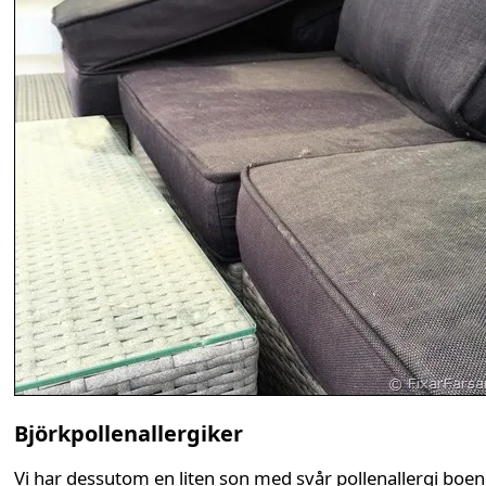
Björkpollenallergiker
Vi har dessutom en liten son med svår pollenallergi boen