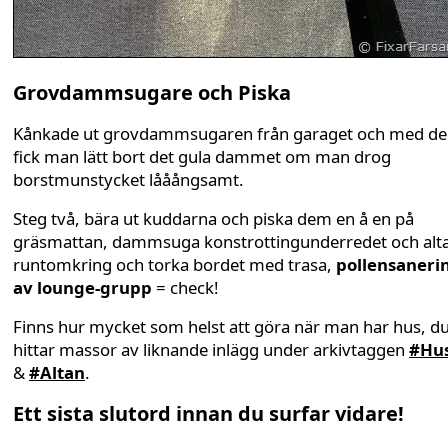
Grovdammsugare och Piska
Kånkade ut grovdammsugaren från garaget och med d
fick man lätt bort det gula dammet om man drog
borstmunstycket lååångsamt.
Steg två, bära ut kuddarna och piska dem en å en på
gräsmattan, dammsuga konstrottingunderredet och alt
runtomkring och torka bordet med trasa,
pollensaneri
av lounge-grupp
= check!
Finns hur mycket som helst att göra när man har hus, d
hittar massor av liknande inlägg under arkivtaggen
#Hus
&
#Altan
.
Ett sista slutord innan du surfar vidare!