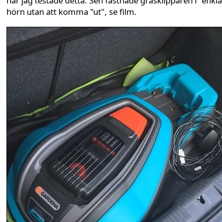
när jag testade detta. Sen fastnade gräsklipparen i "enkla
hörn utan att komma "ut", se film.