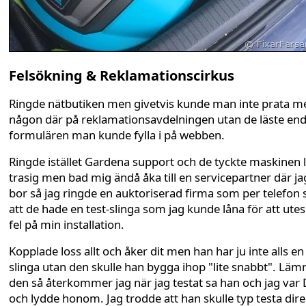
Felsökning & Reklamationscirkus
Ringde nätbutiken men givetvis kunde man inte prata m
någon där på reklamationsavdelningen utan de läste end
formulären man kunde fylla i på webben.
Ringde istället Gardena support och de tyckte maskinen l
trasig men bad mig ändå åka till en servicepartner där ja
bor så jag ringde en auktoriserad firma som per telefon 
att de hade en test-slinga som jag kunde låna för att utes
fel på min installation.
Kopplade loss allt och åker dit men han har ju inte alls en
slinga utan den skulle han bygga ihop "lite snabbt". Läm
den så återkommer jag när jag testat sa han och jag va
och lydde honom. Jag trodde att han skulle typ testa dire