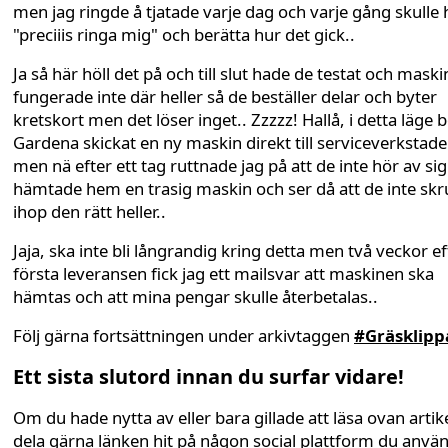
men jag ringde å tjatade varje dag och varje gång skulle
"preciiis ringa mig" och berätta hur det gick..
Ja så här höll det på och till slut hade de testat och mask
fungerade inte där heller så de beställer delar och byter
kretskort men det löser inget.. Zzzzz! Hallå, i detta läge 
Gardena skickat en ny maskin direkt till serviceverkstad
men nä efter ett tag ruttnade jag på att de inte hör av si
hämtade hem en trasig maskin och ser då att de inte skr
ihop den rätt heller..
Jaja, ska inte bli långrandig kring detta men två veckor ef
första leveransen fick jag ett mailsvar att maskinen ska
hämtas och att mina pengar skulle återbetalas..
Följ gärna fortsättningen under arkivtaggen
#Gräsklipp
Ett sista slutord innan du surfar vidare!
Om du hade nytta av eller bara gillade att läsa ovan artike
dela gärna länken hit på någon social plattform du anvä