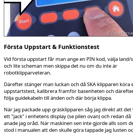
Första Uppstart & Funktionstest
Vid första uppstart får man ange en PIN kod, välja land/
och lite scheman men skippa det nu om du inte är
robotklipparveteran.
Därefter stänger man luckan och då SKA klipparen köra e
uppstartstest, kalibrera framför basenheten och därefte
följa guidekabeln till änden och där börja klippa.
När jag packade upp gräsklipparen såg jag direkt att det
ett "jack" i enhetens display (se pilen ovan) och redan då
anade jag oråd. När maskinen sen inte gjorde alls som d
stod i manualen att den skulle göra tappade jag lusten o