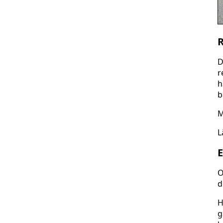
D
r
h
b
M
L
E
O
d
H
g