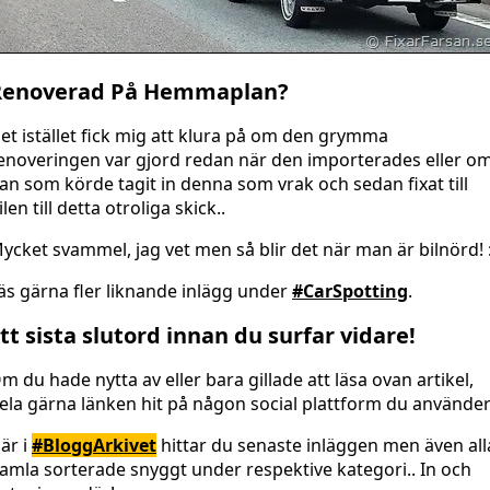
Renoverad På Hemmaplan?
et istället fick mig att klura på om den grymma
enoveringen var gjord redan när den importerades eller o
an som körde tagit in denna som vrak och sedan fixat till
ilen till detta otroliga skick..
ycket svammel, jag vet men så blir det när man är bilnörd! :
äs gärna fler liknande inlägg under
#CarSpotting
.
tt sista slutord innan du surfar vidare!
m du hade nytta av eller bara gillade att läsa ovan artikel,
ela gärna länken hit på någon social plattform du använder
är i
#BloggArkivet
hittar du senaste inläggen men även all
amla sorterade snyggt under respektive kategori.. In och