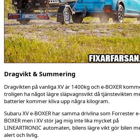
Dragvikt & Summering
Dragvikten på vanliga XV är 1400kg och e-BOXER komm
troligen ha något lägre släpvagnsvikt då tjänstevikten m
batterier kommer kliva upp några kilogram.
Subaru XV e-BOXER har samma drivlina som Forrester e-
BOXER men i XV stör jag mig inte lika mycket på
LINEARTRONIC automaten, bilens lägre vikt gör bilen m
alert och livlig.