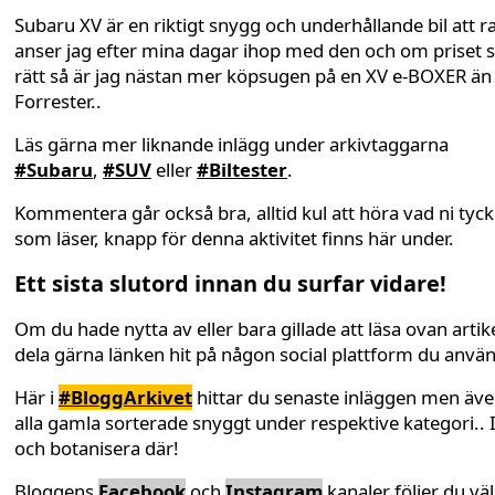
Subaru XV är en riktigt snygg och underhållande bil att r
anser jag efter mina dagar ihop med den och om priset s
rätt så är jag nästan mer köpsugen på en XV e-BOXER än
Forrester..
Läs gärna mer liknande inlägg under arkivtaggarna
#Subaru
,
#SUV
eller
#Biltester
.
Kommentera går också bra, alltid kul att höra vad ni tyck
som läser, knapp för denna aktivitet finns här under.
Ett sista slutord innan du surfar vidare!
Om du hade nytta av eller bara gillade att läsa ovan artike
dela gärna länken hit på någon social plattform du anvä
Här i
#BloggArkivet
hittar du senaste inläggen men äv
alla gamla sorterade snyggt under respektive kategori.. 
och botanisera där!
Bloggens
Facebook
och
Instagram
kanaler följer du väl