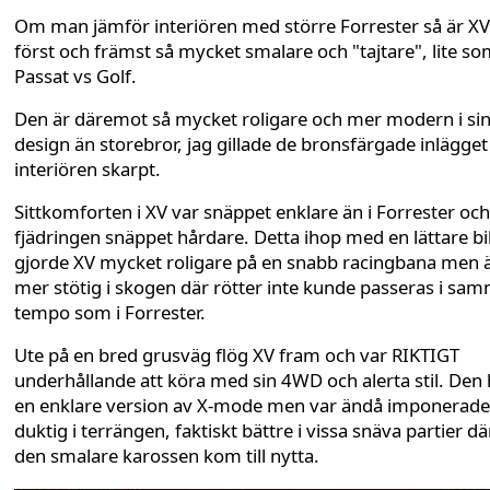
Om man jämför interiören med större Forrester så är XV
först och främst så mycket smalare och "tajtare", lite s
Passat vs Golf.
Den är däremot så mycket roligare och mer modern i si
design än storebror, jag gillade de bronsfärgade inlägget 
interiören skarpt.
Sittkomforten i XV var snäppet enklare än i Forrester och
fjädringen snäppet hårdare. Detta ihop med en lättare bi
gjorde XV mycket roligare på en snabb racingbana men 
mer stötig i skogen där rötter inte kunde passeras i sa
tempo som i Forrester.
Ute på en bred grusväg flög XV fram och var RIKTIGT
underhållande att köra med sin 4WD och alerta stil. Den 
en enklare version av X-mode men var ändå imponerade
duktig i terrängen, faktiskt bättre i vissa snäva partier dä
den smalare karossen kom till nytta.