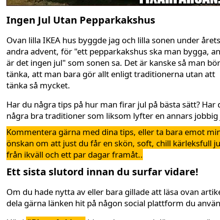
Ingen Jul Utan Pepparkakshus
Ovan lilla IKEA hus byggde jag och lilla sonen under året
andra advent, för "ett pepparkakshus ska man bygga, a
är det ingen jul" som sonen sa. Det är kanske så man bö
tänka, att man bara gör allt enligt traditionerna utan att
tänka så mycket.
Har du några tips på hur man firar jul på bästa sätt? Har 
några bra traditioner som liksom lyfter en annars jobbig 
Kommentera gärna med dina tips, eller ta bara emot mi
önskan om att just du får en skön, soft, chill kärleksfull ju
från ikväll och ett par dagar framåt..
Ett sista slutord innan du surfar vidare!
Om du hade nytta av eller bara gillade att läsa ovan artike
dela gärna länken hit på någon social plattform du anvä