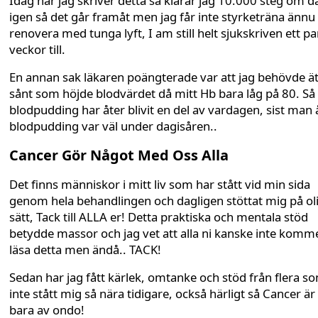
Idag när jag skriver detta så klarar jag 10.000 steg om 
igen så det går framåt men jag får inte styrketräna ännu 
renovera med tunga lyft, I am still helt sjukskriven ett pa
veckor till.
En annan sak läkaren poängterade var att jag behövde ä
sånt som höjde blodvärdet då mitt Hb bara låg på 80. Så
blodpudding har åter blivit en del av vardagen, sist man 
blodpudding var väl under dagisåren..
Cancer Gör Något Med Oss Alla
Det finns människor i mitt liv som har stått vid min sida
genom hela behandlingen och dagligen stöttat mig på ol
sätt, Tack till ALLA er! Detta praktiska och mentala stöd
betydde massor och jag vet att alla ni kanske inte komm
läsa detta men ändå.. TACK!
Sedan har jag fått kärlek, omtanke och stöd från flera s
inte stått mig så nära tidigare, också härligt så Cancer är 
bara av ondo!