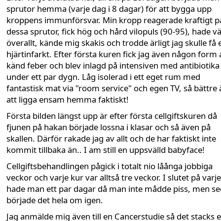
sprutor hemma (varje dag i 8 dagar) för att bygga upp
kroppens immunförsvar. Min kropp reagerade kraftigt p
dessa sprutor, fick hög och hård vilopuls (90-95), hade v
överallt, kände mig skakis och trodde ärligt jag skulle få 
hjärtinfarkt. Efter första kuren fick jag även någon form 
känd feber och blev inlagd på intensiven med antibiotika
under ett par dygn. Låg isolerad i ett eget rum med
fantastisk mat via "room service" och egen TV, så bättre 
att ligga ensam hemma faktiskt!
Första bilden längst upp är efter första cellgiftskuren då
fjunen på hakan började lossna i klasar och så även på
skallen. Därför rakade jag av allt och de har faktiskt inte
kommit tillbaka än.. I am still en uppsvälld babyface!
Cellgiftsbehandlingen pågick i totalt nio låånga jobbiga
veckor och varje kur var alltså tre veckor. I slutet på varj
hade man ett par dagar då man inte mådde piss, men s
började det hela om igen.
Jag anmälde mig även till en Cancerstudie så det stacks 