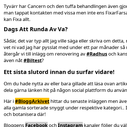
Tyvärr har Cancern och den tuffa behandlingen även gjor
man tappat kontakten med vissa men inte ens FixarFars
kan Fixa allt.
Dags Att Runda Av Va?
Sådär, det var typ allt jag ville säga eller skriva om detta,
vet ni vad jag har pysslat med under ett par månader så
återgår vi till inlägg om renovering av
#Radhus
och kan
även nåt
#Biltest
?
Ett sista slutord innan du surfar vidare!
Om du hade nytta av eller bara gillade att läsa ovan artike
dela gärna länken hit på någon social plattform du anvä
Här i
#BloggArkivet
hittar du senaste inläggen men äv
alla gamla sorterade snyggt under respektive kategori.. 
och botanisera där!
Bloggens
Facebook
och
Instagram
kanaler följer du väl