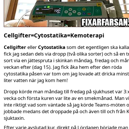
Cellgifter=Cytostatika=Kemoterapi
Cellgifter
eller
Cytostatika
som det egentligen ska kall
fick jag sedan dels via dropp (två olika sorter) och så en t
sort via en jättespruta i skinkan måndag, fredag och m
veckan efter (dag 15). Jag fick åka hem efter den röda
cytostatika påsen var tom om jag lovade att dricka minst
liter vatten när jag kom hem!
Dropp körde man måndag till fredag på sjukhuset var 3:
vecka och första kuren var lite av en smekmånad. Man v
inte riktigt vad som väntade så jag körde Teams-möten 
jobbade medans det droppade på och även till och från K
sjuktaxin.
Efter varje avslutad kur, direkt på Lördagen började man