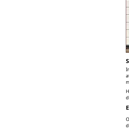
S
I
a
m
H
d
E
O
d