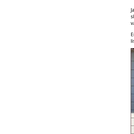
J
s
v
E
l