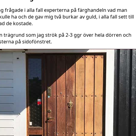
ag frågade i alla fall experterna på färghandeln vad man
kulle ha och de gav mig två burkar av guld, i alla fall sett till
ad de kostade.
n trägrund som jag strök på 2-3 ggr över hela dörren och
isterna på sidofönstret.