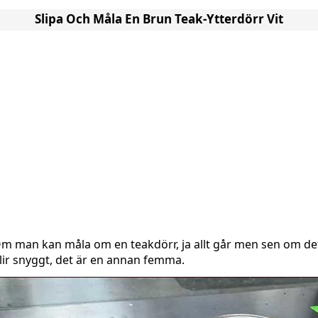
Slipa Och Måla En Brun Teak-Ytterdörr Vit
m man kan måla om en teakdörr, ja allt går men sen om de
lir snyggt, det är en annan femma.