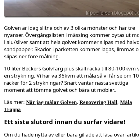
Golven är idag slitna och av 3 olika mönster och har tre
nyanser. Övergångslisten i mässing kommer bytas ut mo
i alu/silver samt att hela golvet kommer slipas med halv
sandpapper. Skador i parketten kommer lagas, limmas 
slipas ner före målning.
10 liter Beckers Golvfärg plus skall räcka till 80-100kvm 
en strykning. Vi har va 36kvm att måla så vi får se om 10 
räcker för 2 strykningar? Snart väntar nästa svettiga
moment att tömma golvet och bära ut möbler..
Läs mer:
,
,
När jag målar Golven
Renovering Hall
Måla
Trappa
Ett sista slutord innan du surfar vidare!
Om du hade nytta av eller bara gillade att läsa ovan artike