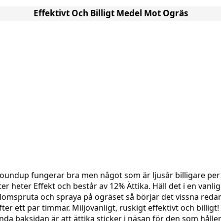
Effektivt Och Billigt Medel Mot Ogräs
oundup fungerar bra men något som är ljusår billigare per
iter heter Effekt och består av 12% Ättika. Häll det i en vanlig
lomspruta och spraya på ogräset så börjar det vissna reda
fter ett par timmar. Miljövänligt, ruskigt effektivt och billigt!
nda baksidan är att ättika sticker i näsan för den som håller