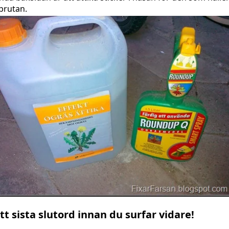
prutan.
tt sista slutord innan du surfar vidare!