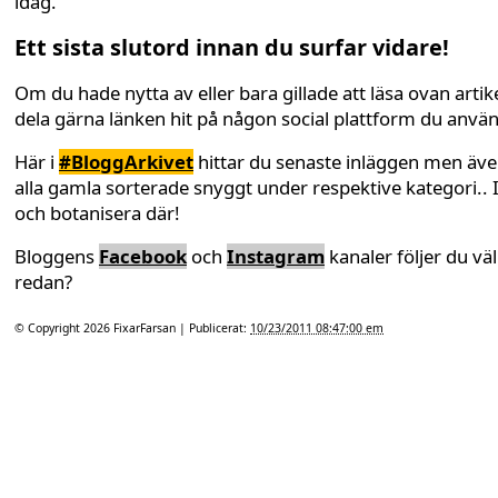
idag.
Ett sista slutord innan du surfar vidare!
Om du hade nytta av eller bara gillade att läsa ovan artike
dela gärna länken hit på någon social plattform du anvä
Här i
#BloggArkivet
hittar du senaste inläggen men äv
alla gamla sorterade snyggt under respektive kategori.. 
och botanisera där!
Bloggens
Facebook
och
Instagram
kanaler följer du väl
redan?
© Copyright 2026
FixarFarsan
| Publicerat:
10/23/2011 08:47:00 em