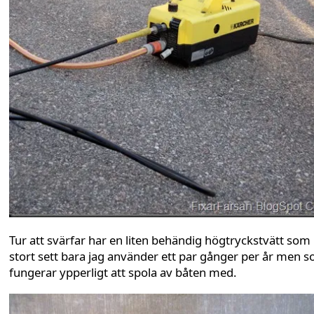
Tur att svärfar har en liten behändig högtryckstvätt som 
stort sett bara jag använder ett par gånger per år men 
fungerar ypperligt att spola av båten med.