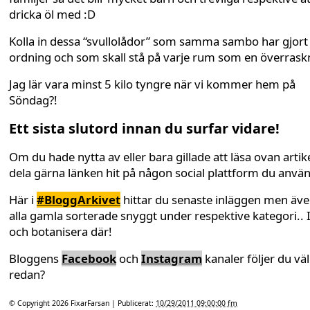
dricka öl med :D
Kolla in dessa “svullolådor” som samma sambo har gjort 
ordning och som skall stå på varje rum som en överrask
Jag lär vara minst 5 kilo tyngre när vi kommer hem på
Söndag?!
Ett sista slutord innan du surfar vidare!
Om du hade nytta av eller bara gillade att läsa ovan artike
dela gärna länken hit på någon social plattform du anvä
Här i
#BloggArkivet
hittar du senaste inläggen men äv
alla gamla sorterade snyggt under respektive kategori.. 
och botanisera där!
Bloggens
Facebook
och
Instagram
kanaler följer du väl
redan?
© Copyright 2026
FixarFarsan
| Publicerat:
10/29/2011 09:00:00 fm