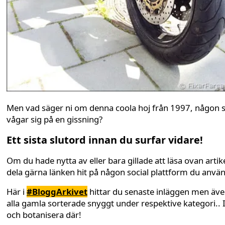
Men vad säger ni om denna coola hoj från 1997, någon
vågar sig på en gissning?
Ett sista slutord innan du surfar vidare!
Om du hade nytta av eller bara gillade att läsa ovan artike
dela gärna länken hit på någon social plattform du anvä
Här i
#BloggArkivet
hittar du senaste inläggen men äv
alla gamla sorterade snyggt under respektive kategori.. 
och botanisera där!